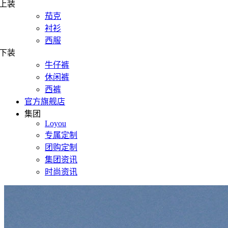
上装
茄克
衬衫
西服
下装
牛仔裤
休闲裤
西裤
官方旗舰店
集团
Loyou
专属定制
团购定制
集团资讯
时尚资讯