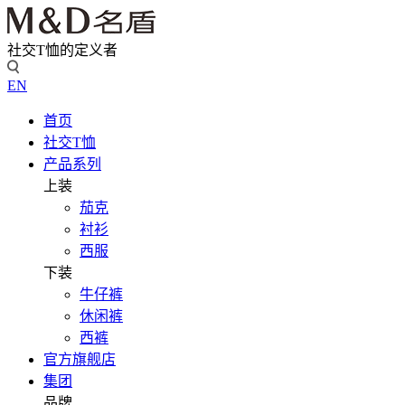
社交T恤的定义者
EN
首页
社交T恤
产品系列
上装
茄克
衬衫
西服
下装
牛仔裤
休闲裤
西裤
官方旗舰店
集团
品牌