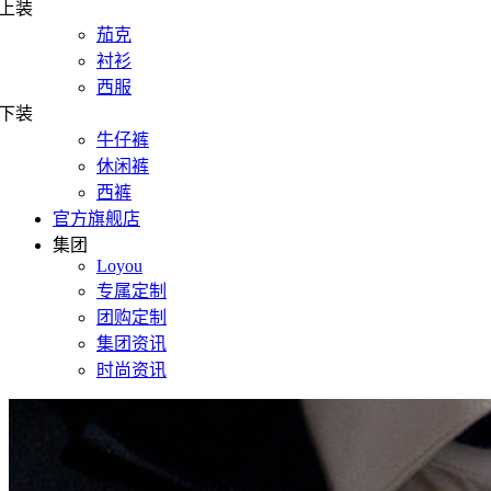
上装
茄克
衬衫
西服
下装
牛仔裤
休闲裤
西裤
官方旗舰店
集团
Loyou
专属定制
团购定制
集团资讯
时尚资讯