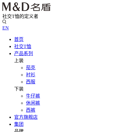
社交T恤的定义者
EN
首页
社交T恤
产品系列
上装
茄克
衬衫
西服
下装
牛仔裤
休闲裤
西裤
官方旗舰店
集团
品牌