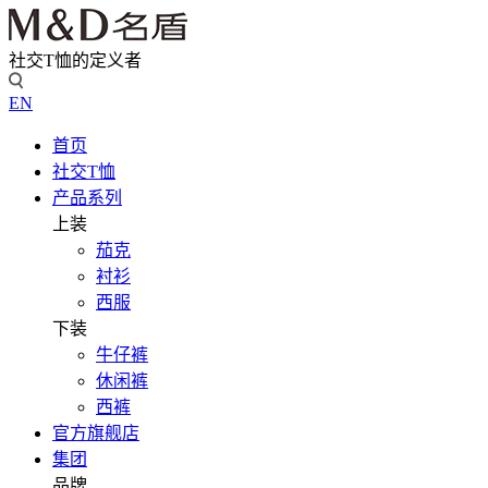
社交T恤的定义者
EN
首页
社交T恤
产品系列
上装
茄克
衬衫
西服
下装
牛仔裤
休闲裤
西裤
官方旗舰店
集团
品牌