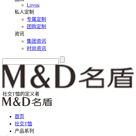
Loyou
私人定制
专属定制
团购定制
资讯
集团资讯
时尚资讯
社交T恤的定义者
首页
社交T恤
产品系列