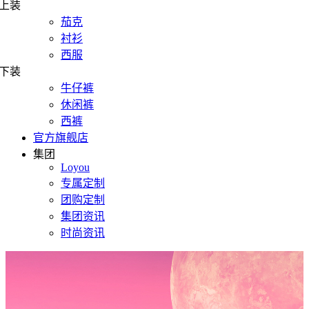
上装
茄克
衬衫
西服
下装
牛仔裤
休闲裤
西裤
官方旗舰店
集团
Loyou
专属定制
团购定制
集团资讯
时尚资讯