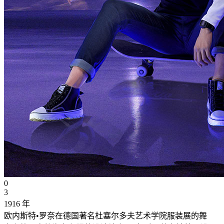
0
3
1916
年
欧内斯特•罗奈在德国著名杜塞尔多夫艺术学院服装展的舞