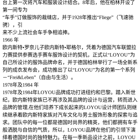
台上第一次将汽车和服装设计结合。8年后，他在柏林开设了
第一间专为
“车手”订做服饰的裁缝店，并于1928年推出“Fliege”（飞速驰
骋），引
来不少上流社会车手争相追捧。
1966
年
欧内斯特•罗奈儿子欧内斯特•耶格尔，凭着为德国汽车联盟拉
力赛提供参赛选手赛车服饰设计的契机，正式以“LOYOU”为
自己所设计的服饰品牌命名，并于德国柏林举行了一场全新系
列的成衣发布会，成功推出了以“LOYOU”为名的第一个系列
－“Frei&Leben”（自由与生活）。
1978年及1984
年
1978年及1984年LOYOU品牌成功打进纽约和巴黎。踏入新世
纪，欧内斯特家族已不再涉及其品牌的设计与运营，转而进入
品牌的管理,在他们培养下成长起来的LOYOU设计师团队则继
续继承着欧内斯特家族对汽车文化与男士服饰形象的探索与追
求。团队中的每一位都是德国时尚界的精英，他们都拥有车手
般洒脱与自信的气质，所以，LOYOU品牌在他们的引领下演
绎着德国时尚的独特魅力。在每一季新品设计之前，LOYOU