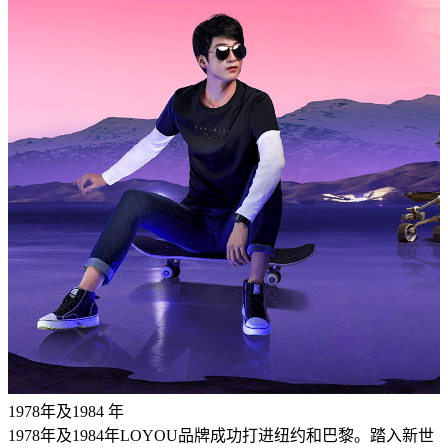
1978年及1984
年
1978年及1984年LOYOU品牌成功打进纽约和巴黎。踏入新世