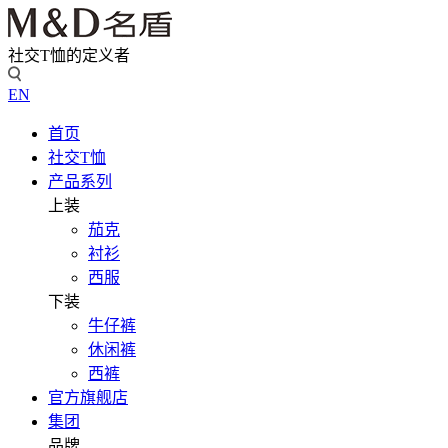
社交T恤的定义者
EN
首页
社交T恤
产品系列
上装
茄克
衬衫
西服
下装
牛仔裤
休闲裤
西裤
官方旗舰店
集团
品牌