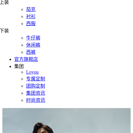
上装
茄克
衬衫
西服
下装
牛仔裤
休闲裤
西裤
官方旗舰店
集团
Loyou
专属定制
团购定制
集团资讯
时尚资讯