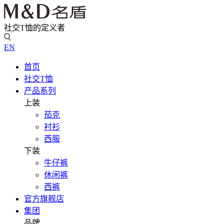
社交T恤的定义者
EN
首页
社交T恤
产品系列
上装
茄克
衬衫
西服
下装
牛仔裤
休闲裤
西裤
官方旗舰店
集团
品牌