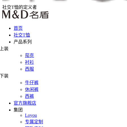
社交T恤的定义者
首页
社交T恤
产品系列
上装
茄克
衬衫
西服
下装
牛仔裤
休闲裤
西裤
官方旗舰店
集团
Loyou
专属定制