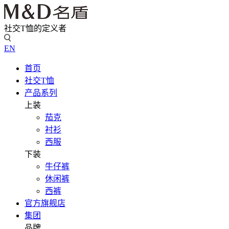
社交T恤的定义者
EN
首页
社交T恤
产品系列
上装
茄克
衬衫
西服
下装
牛仔裤
休闲裤
西裤
官方旗舰店
集团
品牌