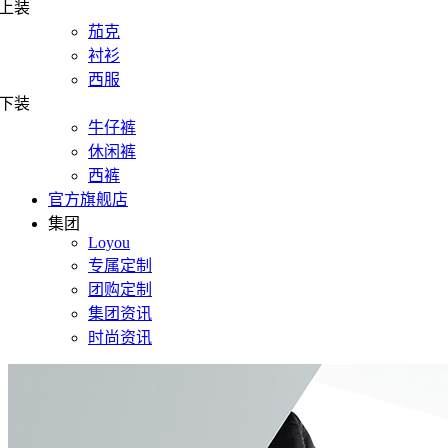
上装
茄克
衬衫
西服
下装
牛仔裤
休闲裤
西裤
官方旗舰店
集团
Loyou
专属定制
团购定制
集团资讯
时尚资讯