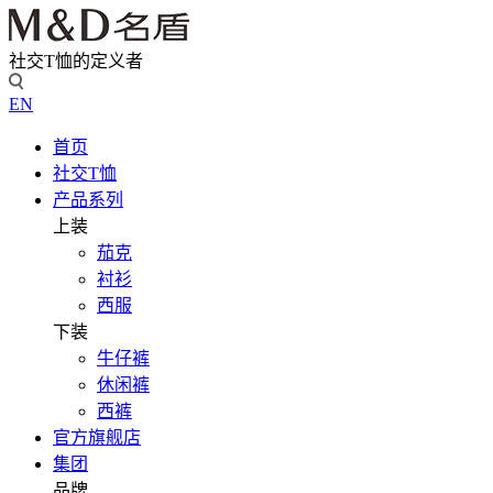
社交T恤的定义者
EN
首页
社交T恤
产品系列
上装
茄克
衬衫
西服
下装
牛仔裤
休闲裤
西裤
官方旗舰店
集团
品牌