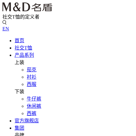
社交T恤的定义者
EN
首页
社交T恤
产品系列
上装
茄克
衬衫
西服
下装
牛仔裤
休闲裤
西裤
官方旗舰店
集团
品牌