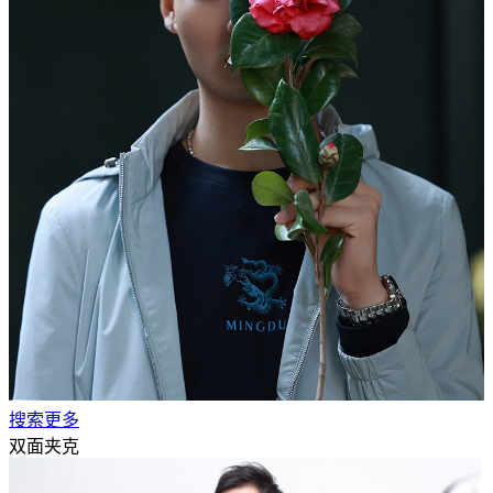
搜索更多
双面夹克